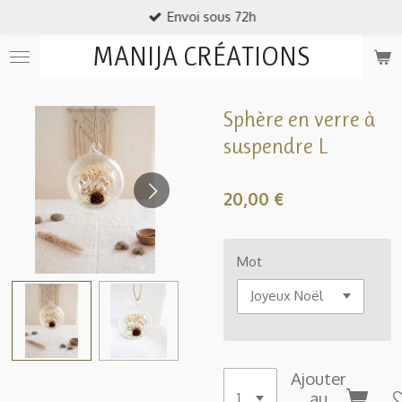
Envoi sous 72h
Passer
au
MANIJA CRÉATIONS
contenu
principal
Sphère en verre à
suspendre L
20,00 €
Mot
Ajouter
au