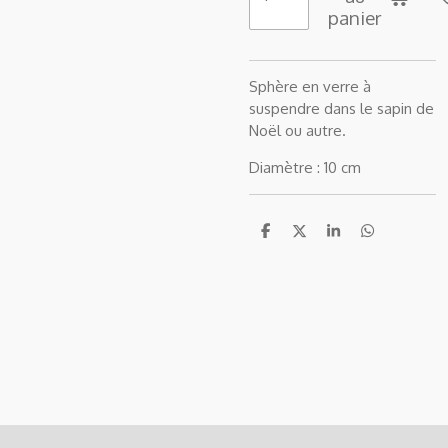
panier
Sphère en verre à
suspendre dans le sapin de
Noël ou autre.
Diamètre : 10 cm
P
P
P
P
a
a
a
a
r
r
r
r
t
t
t
t
a
a
a
a
g
g
g
g
e
e
e
e
r
r
r
r