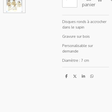
panier
Disques ronds à accrocher
dans le sapin
Gravure sur bois
Personalisable sur
demande
Diamètre : 7 cm
P
P
P
P
a
a
a
a
r
r
r
r
t
t
t
t
a
a
a
a
g
g
g
g
e
e
e
e
r
r
r
r