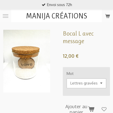
Envoi sous 72h
Passer
au
MANIJA CRÉATIONS
contenu
principal
Bocal L avec
message
12,00 €
Mot
Ajouter au
panier